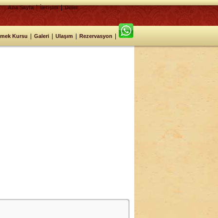
|
|
Ana Sayfa
İletişim
Diller
|
|
|
|
emek Kursu
Galeri
Ulaşım
Rezervasyon