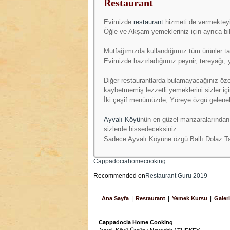
Restaurant
Evimizde
restaurant
hizmeti de vermektey
Öğle ve Akşam yemekleriniz için ayrıca bi
Mutfağımızda kullandığımız tüm ürünler ta
Evimizde hazırladığımız peynir, tereyağı, 
Diğer restaurantlarda bulamayacağınız özel 
kaybetmemiş lezzetli yemeklerini sizler içi
İki çeşif menümüzde, Yöreye özgü gelenek
Ayvalı Köyü
nün en güzel manzaralarından 
sizlerde hissedeceksiniz.
Sadece Ayvalı Köyüne özgü Ballı Dolaz Ta
Cappadociahomecooking
Recommended on
Restaurant Guru 2019
|
|
|
Ana Sayfa
Restaurant
Yemek Kursu
Galeri
Cappadocia Home Cooking