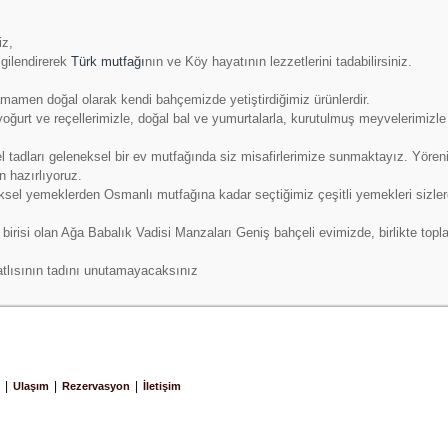
iz,
lgilendirerek
Türk mutfağı
nın ve Köy hayatının lezzetlerini tadabilirsiniz.
mamen doğal olarak kendi bahçemizde yetiştirdiğimiz ürünlerdir.
yoğurt ve reçellerimizle, doğal bal ve yumurtalarla, kurutulmuş meyvelerimizl
tadları geleneksel bir ev mutfağında siz misafirlerimize sunmaktayız. Yörenin e
n hazırlıyoruz.
sel yemeklerden Osmanlı mutfağına kadar seçtiğimiz çeşitli yemekleri sizle
birisi olan Ağa Babalık Vadisi Manzaları Geniş bahçeli evimizde, birlikte top
tlısının tadını unutamayacaksınız
|
|
|
Ulaşım
Rezervasyon
İletişim